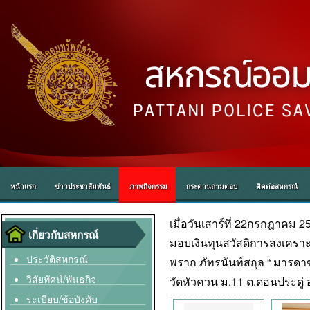
หน้าแรก
ข่าวประชาสัมพันธ์
ภาพกิจกรรม
กระดานถามตอบ
ติดต่อสหกรณ์
เมื่อวันเสาร์ที่ 22กรกฎาคม 
เกี่ยวกับสหกรณ์
มอบเงินทุนสวัสดิการสงเคราะ
ประวัติสหกรณ์
พราก ภัทรนันท์สกุล “ มารดา
วิสัยทัศน์/พันธกิจ
วัดหัวควน ม.11 ต.ดอนประดู่ 
ระเบียบ/ข้อบังคับ