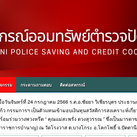
ิจกรรม
กระดานถามตอบ
ติดต่อสหกรณ์
มื่อวันจันทร์ที่ 24 กรกฎาคม 2566 ร.ต.อ.ชัยยา วิเชียรบุตร ประธา
ก้ว กรรมการฯ เป็นตัวแทนเข้ามอบเงินทุนสวัสดิการสงเคราะห์เก
ร้อมร่วมวางพวงหรีด “ คุณแม่สะพรั่ง ดวงสุวรรณ ” ซึ่งเป็นมารดา
้าราชการบำนาญ) ณ วัดโรงวาส ต.บางโกระ อ.โคกโพธิ์ จ.ปัตตานี