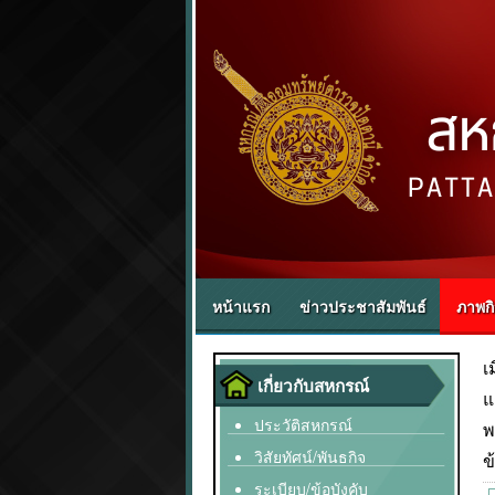
หน้าแรก
ข่าวประชาสัมพันธ์
ภาพก
เ
เกี่ยวกับสหกรณ์
แ
ประวัติสหกรณ์
พ
วิสัยทัศน์/พันธกิจ
ข
ระเบียบ/ข้อบังคับ