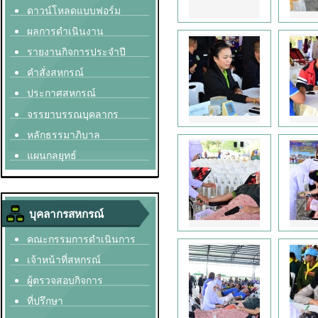
ดาวน์โหลดแบบฟอร์ม
ผลการดำเนินงาน
รายงานกิจการประจำปี
คำสั่งสหกรณ์
ประกาศสหกรณ์
จรรยาบรรณบุคลากร
หลักธรรมาภิบาล
แผนกลยุทธ์
บุคลากรสหกรณ์
คณะกรรมการดำเนินการ
เจ้าหน้าที่สหกรณ์
ผู้ตรวจสอบกิจการ
ที่ปรึกษา