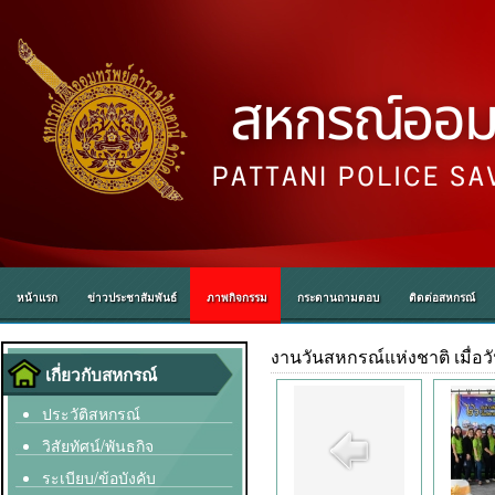
หน้าแรก
ข่าวประชาสัมพันธ์
ภาพกิจกรรม
กระดานถามตอบ
ติดต่อสหกรณ์
งานวันสหกรณ์แห่งชาติ เมื่อวั
เกี่ยวกับสหกรณ์
ประวัติสหกรณ์
วิสัยทัศน์/พันธกิจ
ระเบียบ/ข้อบังคับ