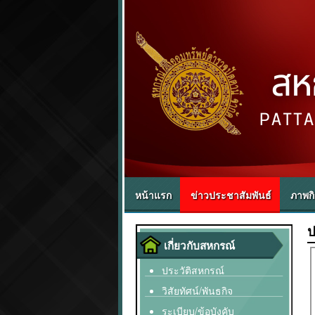
หน้าแรก
ข่าวประชาสัมพันธ์
ภาพก
ป
เกี่ยวกับสหกรณ์
ประวัติสหกรณ์
วิสัยทัศน์/พันธกิจ
ระเบียบ/ข้อบังคับ