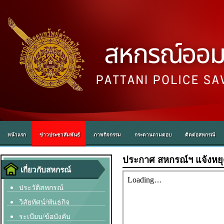
หน้าแรก
ข่าวประชาสัมพันธ์
ภาพกิจกรรม
กระดานถามตอบ
ติดต่อสหกรณ์
ประกาศ สหกรณ์ฯ แจ้งหยุ
เกี่ยวกับสหกรณ์
ประวัติสหกรณ์
วิสัยทัศน์/พันธกิจ
ระเบียบ/ข้อบังคับ